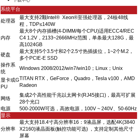
系统平台
最大支持2颗Intel® Xeon®至强处理器，24核48线
处理器
程，TDP≤140W
最大8个内存插槽(4-DIMM/每个CPU)适用ECC4/REC
内存
C4 1.2V，2133~2666MHz范围，单条最大128G，最
高1024GB
最大支持5个3.5寸和2个2.5寸热插拔位，1~2个M.2，
硬盘
多个PCIE-E SSD
操作系
Windows 2008/2012/win7/win10；Linux；Unix
统
TITAN RTX，GeForce，Quadro，Tesla v100，AMD
显卡或G
Radeon
PU
集成2个高性能千兆以太网卡(RJ45接口)，最高可扩展
网络
28个光口
电源
500-2000W可选，高效电源，100V ~ 240V、50-60Hz
显示
最大支持18.4寸高分辨率16：9液晶屏，选配4K(3840
分辨率
X2160)液晶面板(触控功能可选) ，支持定制其他尺寸
屏幕