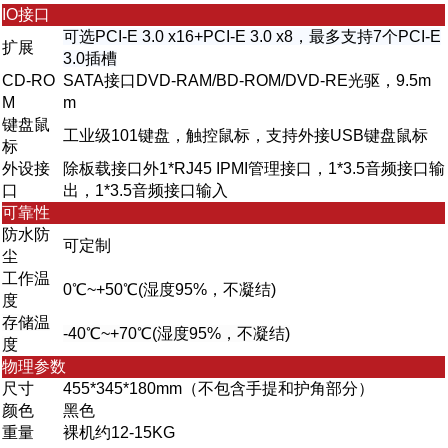
IO接口
可选PCI-E 3.0 x16+PCI-E 3.0 x8，最多支持7个PCI-E
扩展
3.0插槽
CD-RO
SATA接口DVD-RAM/BD-ROM/DVD-RE光驱，9.5m
M
m
键盘鼠
工业级101键盘，触控鼠标，支持外接USB键盘鼠标
标
外设接
除板载接口外1*RJ45 IPMI管理接口，1*3.5音频接口输
口
出，1*3.5音频接口输入
可靠性
防水防
可定制
尘
工作温
0℃~+50℃(湿度95%，不凝结)
度
存储温
-40℃~+70℃(湿度95%，不凝结)
度
物理参数
尺寸
455*345*180mm（不包含手提和护角部分）
颜色
黑色
重量
裸机约12-15KG