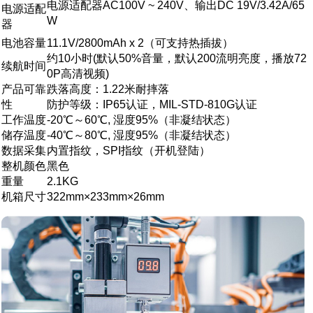
电源适配器AC100V ~ 240V、输出DC 19V/3.42A/65
电源适配
W
器
电池容量
11.1V/2800mAh x 2（可支持热插拔）
约10小时(默认50%音量，默认200流明亮度，播放72
续航时间
0P高清视频)
产品可靠
跌落高度：1.22米耐摔落
性
防护等级：IP65认证，MIL-STD-810G认证
工作温度
-20℃～60℃, 湿度95%（非凝结状态）
储存温度
-40℃～80℃, 湿度95%（非凝结状态）
数据采集
内置指纹，SPI指纹（开机登陆）
整机颜色
黑色
重量
2.1KG
机箱尺寸
322mm×233mm×26mm