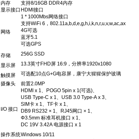
内存
支持8/16GB DDR4内存
显示接口
HDMI接口
1 * 1000Mbs网络接口
支持WiFi 6，802.11a,b,d,e,g,h,i,k,n,r,u,v,w,ac,ax
4G可选
网络
蓝牙5.1
可选GPS
256G SSD
存储
13.3英寸FHD屏 16:9，分辨率1920x1080
显示屏
可选配10点G+G电容屏，康宁大猩猩保护玻璃
触摸屏
摄像头
前置2.0MP
HDMI x 1、POGO 5pin x 1(可选)、
USB Type-C x 1、USB 3.0 Type-A x 3、
SIM卡 x 1、TF卡 x 1、
I/O 接口
DB9 RS232 × 1、RJ45网口 × 1、
Φ3.5mm 标准耳机接口 x 1、
DC 19V 3.42A 电源接口 x 1
操作系统
Windows 10/
11