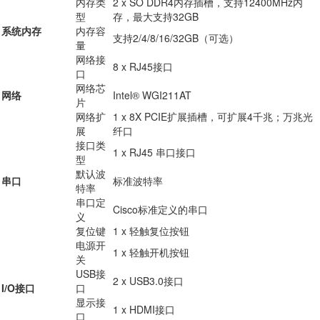
内存类
2 x SO DDR4内存插槽，支持12400MHz内
型
存，最大支持32GB
系统内存
内存容
支持2/4/8/16/32GB（可选）
量
网络接
8 x RJ45接口
口
网络芯
网络
Intel® WGI211AT
片
网络扩
1 x 8X PCIE扩展插槽，可扩展4千兆；万兆光
展
纤口
接口类
1 x RJ45 串口接口
型
默认波
串口
标准波特率
特率
串口定
Cisco标准定义的串口
义
复位键
1 x 轻触复位按钮
电源开
1 x 轻触开机按钮
关
USB接
2 x USB3.0接口
I/O接口
口
显示接
1 x HDMI接口
口