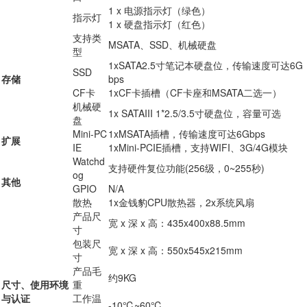
1 x 电源指示灯（绿色）
指示灯
1 x 硬盘指示灯（红色）
支持类
MSATA、SSD、机械硬盘
型
1xSATA2.5寸笔记本硬盘位，传输速度可达6G
SSD
存储
bps
CF卡
1xCF卡插槽（CF卡座和MSATA二选一）
机械硬
1x SATAIII 1*2.5/3.5寸硬盘位，容量可选
盘
Mini-PC
1xMSATA插槽，传输速度可达6Gbps
扩展
IE
1xMini-PCIE插槽，支持WIFI、3G/4G模块
Watchd
支持硬件复位功能(256级，0~255秒)
og
其他
GPIO
N/A
散热
1x金钱豹CPU散热器，2x系统风扇
产品尺
宽 x 深 x 高：435x400x88.5mm
寸
包装尺
宽 x 深 x 高：550x545x215mm
寸
产品毛
约9KG
尺寸、使用环境
重
与认证
工作温
-10℃~60℃