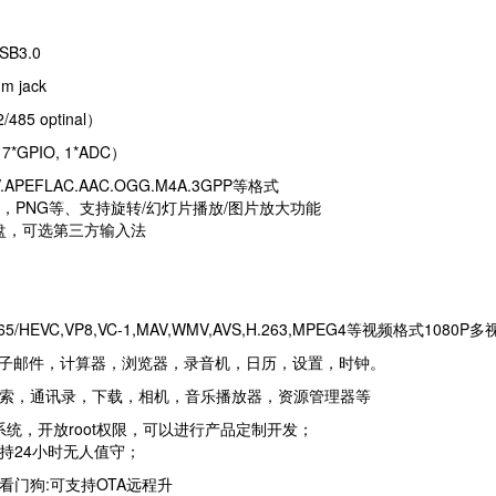
USB3.0
mm jack
485 optinal）
（7*GPIO, 1*ADC）
V.APEFLAC.AAC.OGG.M4A.3GPP等格式
P，PNG等、支持旋转/幻灯片播放/图片放大功能
d键盘，可选第三方输入法
265/HEVC,VP8,VC-1,MAV,WMV,AVS,H.263,MPEG4等视频格式1080
电子邮件，计算器，浏览器，录音机，日历，设置，时钟。
索，通讯录，下载，相机，音乐播放器，资源管理器等
id系统，开放root权限，可以进行产品定制开发；
持24小时无人值守；
看门狗:可支持OTA远程升