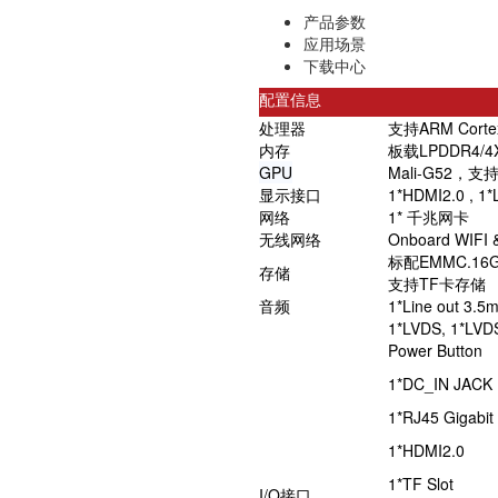
产品参数
应用场景
下载中心
配置信息
处理器
支持ARM Cor
内存
板载LPDDR4/4
GPU
Mali-G52，支持
显示接口
1*HDMI2.0 , 1
网络
1* 千兆网卡
无线网络
Onboard WIFI &
标配EMMC.16G
存储
支持TF卡存储
音频
1*Line out 3.5
1*LVDS, 1*LV
Power Button
1*DC_IN JACK
1*RJ45 Gigabit
1*HDMI2.0
1*TF Slot
I/O接口