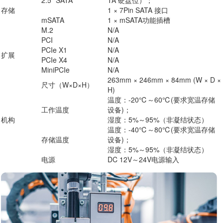
2.5" SATA
TA 硬盘位）；
存储
1 × 7Pin SATA 接口
mSATA
1 × mSATA功能插槽
M.2
N/A
PCI
N/A
PCIe X1
N/A
扩展
PCIe X4
N/A
MiniPCIe
N/A
263mm × 246mm × 84mm (W × D ×
尺寸（W×D×H）
H)
温度：-20℃～60℃(要求宽温存储
工作温度
设备)；
机构
湿度：5%～95%（非凝结状态）
温度：-40℃～80℃(要求宽温存储
存储温度
设备)；
湿度：5%～95%（非凝结状态）
电源
DC 12V～24V电源输入