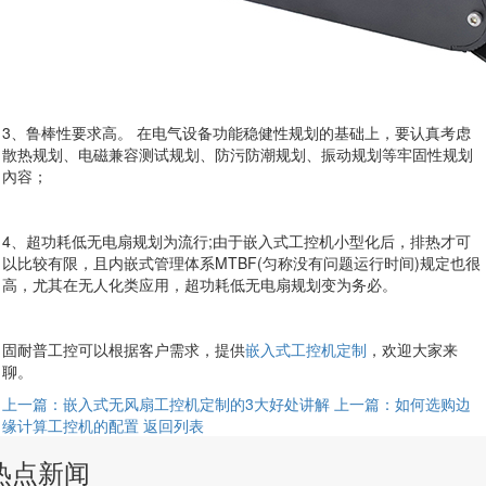
3、鲁棒性要求高。 在电气设备功能稳健性规划的基础上，要认真考虑
散热规划、电磁兼容测试规划、防污防潮规划、振动规划等牢固性规划
內容；
4、超功耗低无电扇规划为流行;由于嵌入式工控机小型化后，排热才可
以比较有限，且内嵌式管理体系MTBF(匀称没有问题运行时间)规定也很
高，尤其在无人化类应用，超功耗低无电扇规划变为务必。
固耐普工控可以根据客户需求，提供
嵌入式工控机定制
，欢迎大家来
聊。
上一篇：嵌入式无风扇工控机定制的3大好处讲解
上一篇：如何选购边
缘计算工控机的配置
返回列表
热点新闻