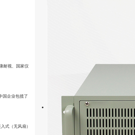
康耐视、国家仪
中国企业包揽了
。
嵌入式（无风扇）