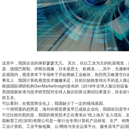
这其中，我国企业的身影寥寥无几。 其次，在以工业为主的机器视觉
器，德国巴斯勒、伊斯拉视像，日本基恩士、欧姆龙……其中，光康耐视
反观国内，视觉资本下半场终于开始青睐工业板块，热烈而又略显空白
事实上，我国计算机视觉技术姗姗来迟，目前比较能拿得出手的是人脸
根据国际调研机构GenMarketInsight发布的《2018年全球人脸
美国国家标准与技术研究院对全球人脸识别算法测试结果显示，排名前
前五名。
可以看到，在视觉商业化上，我国缺少了一定的领域基因。
一个很明显的趋势是，海外的视觉赛道早已成批企业化，我国依旧是学
不过比较欣慰的是，我国的视觉技术正在逐渐从“纸上谈兵”走入现实，
固耐普
工控(深圳)有限公司是一家行业专用计算机产品研发、生产、销
工业计算机、工业平板电脑、云/网络与安全运算平台、服务器等产品!